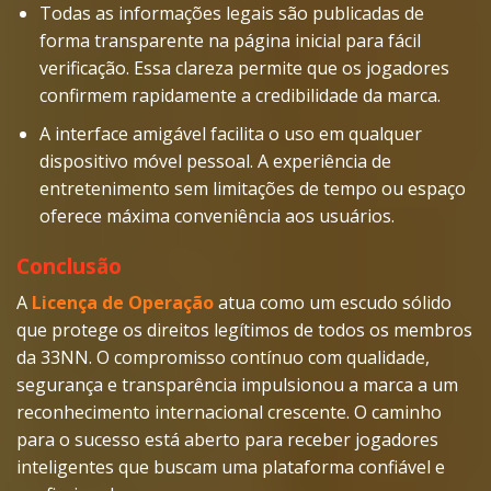
Todas as informações legais são publicadas de
forma transparente na página inicial para fácil
verificação. Essa clareza permite que os jogadores
confirmem rapidamente a credibilidade da marca.
A interface amigável facilita o uso em qualquer
dispositivo móvel pessoal. A experiência de
entretenimento sem limitações de tempo ou espaço
oferece máxima conveniência aos usuários.
Conclusão
A
Licença de Operação
atua como um escudo sólido
que protege os direitos legítimos de todos os membros
da 33NN. O compromisso contínuo com qualidade,
segurança e transparência impulsionou a marca a um
reconhecimento internacional crescente. O caminho
para o sucesso está aberto para receber jogadores
inteligentes que buscam uma plataforma confiável e