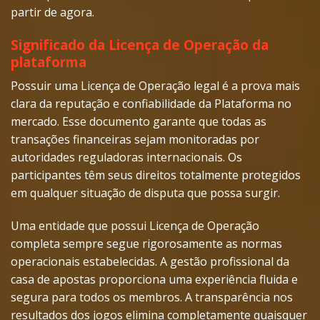
partir de agora.
Significado da Licença de Operação da
plataforma
Possuir uma Licença de Operação legal é a prova mais
clara da reputação e confiabilidade da Plataforma no
mercado. Esse documento garante que todas as
transações financeiras sejam monitoradas por
autoridades reguladoras internacionais. Os
participantes têm seus direitos totalmente protegidos
em qualquer situação de disputa que possa surgir.
Uma entidade que possui Licença de Operação
completa sempre segue rigorosamente as normas
operacionais estabelecidas. A gestão profissional da
casa de apostas proporciona uma experiência fluida e
segura para todos os membros. A transparência nos
resultados dos jogos elimina completamente quaisquer