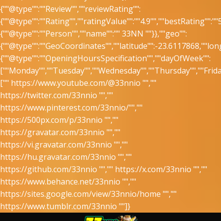
{""@type"":""Review"",""reviewRating"":
{""@type"":""Rating"",""ratingValue"":""4.9"",""bestRating"":""5
{""@type"":""Person"",""name"":"" 33NN ""}},""geo"":
{""@type"":""GeoCoordinates"",""latitude"":-23.6117868,""lo
{""@type"":""OpeningHoursSpecification"",""dayOfWeek"":
[""Monday"",""Tuesday"",""Wednesday"",""Thursday"",""Friday"
["" https://www.youtube.com/@33nnio "",""
https://twitter.com/33nnio "",""
https://www.pinterest.com/33nnio/"",""
https://500px.com/p/33nnio "",""
https://gravatar.com/33nnio "",""
https://vi.gravatar.com/33nnio "",""
https://hu.gravatar.com/33nnio "",""
https://github.com/33nnio "","" https://x.com/33nnio "",""
https://www.behance.net/33nnio "",""
https://sites.google.com/view/33nnio/home "",""
https://www.tumblr.com/33nnio ""]}
Skip
to