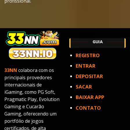
profissional.
GUIA
REGISTRO
ENTRAR
33NN
colabora com os
DEPOSITAR
principais provedores
internacionais de
SACAR
iGaming, como PG Soft,
BAIXAR APP
Pragmatic Play, Evolution
Gaming e Cucarão
CONTATO
Gaming, oferecendo um
portfólio de jogos
certificados, de alta