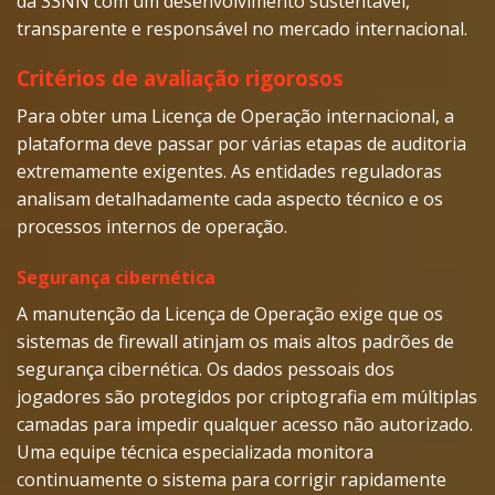
da 33NN com um desenvolvimento sustentável,
transparente e responsável no mercado internacional.
Critérios de avaliação rigorosos
Para obter uma Licença de Operação internacional, a
plataforma deve passar por várias etapas de auditoria
extremamente exigentes. As entidades reguladoras
analisam detalhadamente cada aspecto técnico e os
processos internos de operação.
Segurança cibernética
A manutenção da Licença de Operação exige que os
sistemas de firewall atinjam os mais altos padrões de
segurança cibernética. Os dados pessoais dos
jogadores são protegidos por criptografia em múltiplas
camadas para impedir qualquer acesso não autorizado.
Uma equipe técnica especializada monitora
continuamente o sistema para corrigir rapidamente