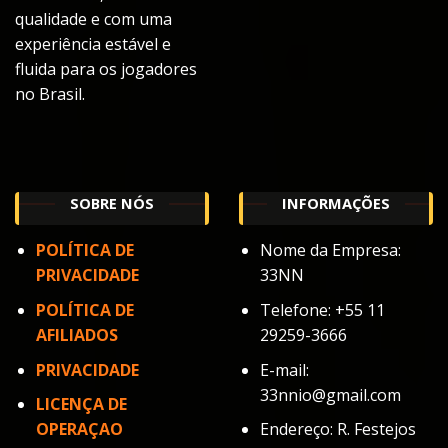
qualidade e com uma
experiência estável e
fluida para os jogadores
no Brasil.
SOBRE NÓS
INFORMAÇÕES
POLÍTICA DE
Nome da Empresa:
PRIVACIDADE
33NN
POLÍTICA DE
Telefone:
+55 11
AFILIADOS
29259-3666
PRIVACIDADE
E-mail:
33nnio@gmail.com
LICENÇA DE
OPERAÇAO
Endereço:
R. Festejos