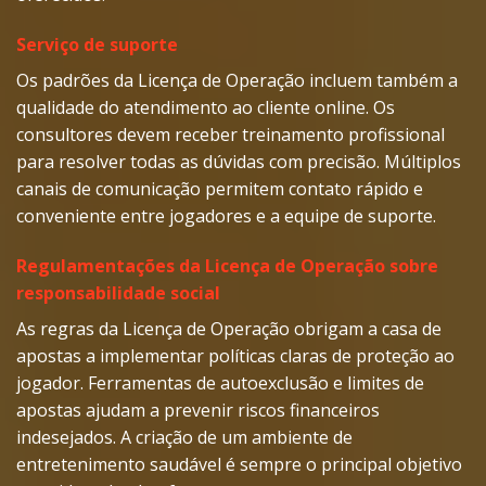
Serviço de suporte
Os padrões da Licença de Operação incluem também a
qualidade do atendimento ao cliente online. Os
consultores devem receber treinamento profissional
para resolver todas as dúvidas com precisão. Múltiplos
canais de comunicação permitem contato rápido e
conveniente entre jogadores e a equipe de suporte.
Regulamentações da Licença de Operação sobre
responsabilidade social
As regras da Licença de Operação obrigam a casa de
apostas a implementar políticas claras de proteção ao
jogador. Ferramentas de autoexclusão e limites de
apostas ajudam a prevenir riscos financeiros
indesejados. A criação de um ambiente de
entretenimento saudável é sempre o principal objetivo