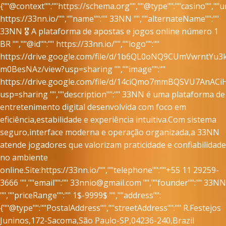
{""@context"":""https://schema.org"",""@type"":""casino"",""url
https://33nn.io/"",""name"":"" 33NN "",""alternateName"":""
33NN 🎖️ A plataforma de apostas e jogos online número 1
BR "",""@id"":"" https://33nn.io/"",""logo"":""
https://drive.google.com/file/d/1b6QL0oNQ9CUmVwrntYu
m0BesNAz/view?usp=sharing "",""image"":""
https://drive.google.com/file/d/14ciQmo7mmBQSVU7AnACi
usp=sharing "",""description"":"" 33NN é uma plataforma de
entretenimento digital desenvolvida com foco em
eficiência,estabilidade e experiência intuitiva.Com sistema
seguro,interface moderna e operação organizada,a 33NN
atende jogadores que valorizam praticidade e confiabilidade
no ambiente
online.Site:https://33nn.io/"",""telephone"":""+55 11 29259-
3666 "",""email"":""
33nnio@gmail.com
"",""founder"":"" 33NN
"",""priceRange"":"" 1$-9999$ "",""address"":
{""@type"":""PostalAddress"",""streetAddress"":"" R.Festejos
Juninos,172-Sacoma,São Paulo-SP,04236-240,Brazil