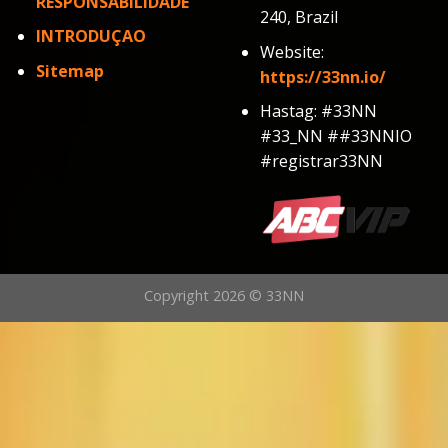
RESPONSABILIDADE
240, Brazil
INTRODUÇAO
Website:
Sitemap
https://33nn.io/
Hastag: #33NN
#33_NN ##33NNIO
#registrar33NN
Copyright 2026 © 33NN