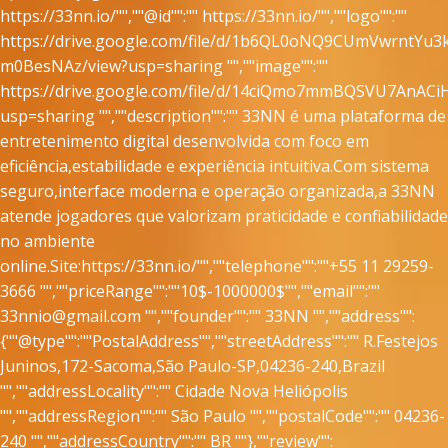
https://33nn.io/"",""@id"":"" https://33nn.io/"",""logo"":""
https://drive.google.com/file/d/1b6QL0oNQ9CUmVwrntYu
m0BesNAz/view?usp=sharing "",""image"":""
https://drive.google.com/file/d/14ciQmo7mmBQSVU7AnACi
usp=sharing "",""description"":"" 33NN é uma plataforma de
entretenimento digital desenvolvida com foco em
eficiência,estabilidade e experiência intuitiva.Com sistema
seguro,interface moderna e operação organizada,a 33NN
atende jogadores que valorizam praticidade e confiabilidade
no ambiente
online.Site:https://33nn.io/"",""telephone"":""+55 11 29259-
3666 "",""priceRange"":""10$-1000000$"",""email"":""
33nnio@gmail.com
"",""founder"":"" 33NN "",""address"":
{""@type"":""PostalAddress"",""streetAddress"":"" R.Festejos
Juninos,172-Sacoma,São Paulo-SP,04236-240,Brazil
"",""addressLocality"":"" Cidade Nova Heliópolis
"",""addressRegion"":"" São Paulo "",""postalCode"":"" 04236-
240 "",""addressCountry"":"" BR ""},""review"":