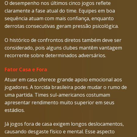
O desempenho nos últimos cinco jogos reflete
claramente a fase atual do time. Equipes em boa
sequência atuam com mais confiança, enquanto
derrotas consecutivas geram pressão psicológica.
O histórico de confrontos diretos também deve ser
considerado, pois alguns clubes mantêm vantagem
recorrente sobre determinados adversários.
Fator Casa e Fora
Atuar em casa oferece grande apoio emocional aos
jogadores. A torcida brasileira pode mudar o rumo de
uma partida. Times sul-americanos costumam
apresentar rendimento muito superior em seus
estádios.
Já jogos fora de casa exigem longos deslocamentos,
causando desgaste físico e mental. Esse aspecto