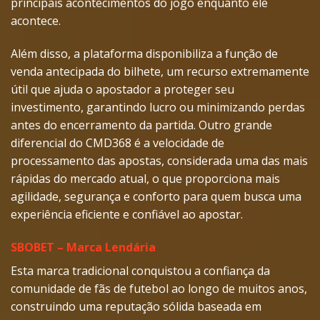
principais acontecimentos do jogo enquanto ele
acontece.
Além disso, a plataforma disponibiliza a função de
venda antecipada do bilhete, um recurso extremamente
útil que ajuda o apostador a proteger seu
investimento, garantindo lucro ou minimizando perdas
antes do encerramento da partida. Outro grande
diferencial do CMD368 é a velocidade de
processamento das apostas, considerada uma das mais
rápidas do mercado atual, o que proporciona mais
agilidade, segurança e conforto para quem busca uma
experiência eficiente e confiável ao apostar.
SBOBET – Marca Lendária
Esta marca tradicional conquistou a confiança da
comunidade de fãs de futebol ao longo de muitos anos,
construindo uma reputação sólida baseada em