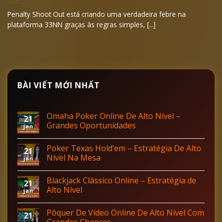
Penalty Shoot Out está criando uma verdadeira febre na
plataforma 33NN graças às regras simples, [...]
BÀI VIẾT MỚI NHẤT
Omaha Poker Online De Alto Nível –
21
Grandes Oportunidades
jan
Poker Texas Hold’em – Estratégia De Alto
21
Nível Na Mesa
jan
Blackjack Clássico Online – Estratégia de
21
Alto Nível
jan
Pôquer De Vídeo Online De Alto Nível Com
21
Grandes Chances