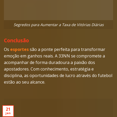
Segredos para Aumentar a Taxa de Vitórias Diárias
Conclusão
Os
esportes
são a ponte perfeita para transformar
emoção em ganhos reais. A 33NN se compromete a
acompanhar de forma duradoura a paixão dos
apostadores. Com conhecimento, estratégia e
disciplina, as oportunidades de lucro através do futebol
estão ao seu alcance.
21
jan