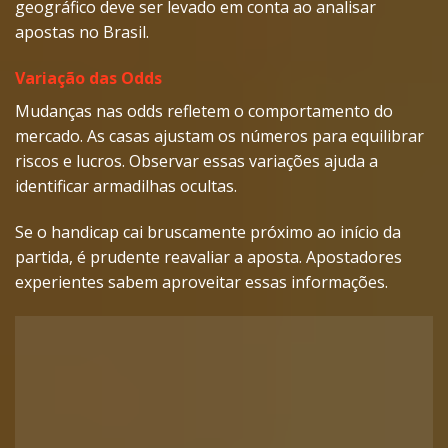
geográfico deve ser levado em conta ao analisar
apostas no Brasil.
Variação das Odds
Mudanças nas odds refletem o comportamento do
mercado. As casas ajustam os números para equilibrar
riscos e lucros. Observar essas variações ajuda a
identificar armadilhas ocultas.
Se o handicap cai bruscamente próximo ao início da
partida, é prudente reavaliar a aposta. Apostadores
experientes sabem aproveitar essas informações.