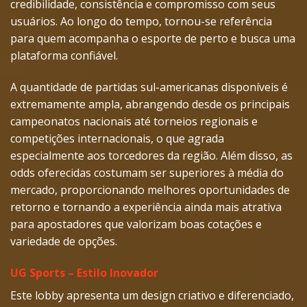
credibilidade, consistência e compromisso com seus
usuários. Ao longo do tempo, tornou-se referência
para quem acompanha o esporte de perto e busca uma
plataforma confiável.
A quantidade de partidas sul-americanas disponíveis é
extremamente ampla, abrangendo desde os principais
campeonatos nacionais até torneios regionais e
competições internacionais, o que agrada
especialmente aos torcedores da região. Além disso, as
odds oferecidas costumam ser superiores à média do
mercado, proporcionando melhores oportunidades de
retorno e tornando a experiência ainda mais atrativa
para apostadores que valorizam boas cotações e
variedade de opções.
UG Sports – Estilo Inovador
Este lobby apresenta um design criativo e diferenciado,