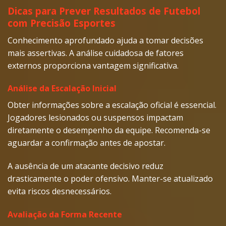
Dicas para Prever Resultados de Futebol
com Precisão Esportes
Conhecimento aprofundado ajuda a tomar decisões
mais assertivas. A análise cuidadosa de fatores
externos proporciona vantagem significativa.
Análise da Escalação Inicial
Obter informações sobre a escalação oficial é essencial.
Jogadores lesionados ou suspensos impactam
diretamente o desempenho da equipe. Recomenda-se
aguardar a confirmação antes de apostar.
A ausência de um atacante decisivo reduz
drasticamente o poder ofensivo. Manter-se atualizado
evita riscos desnecessários.
Avaliação da Forma Recente