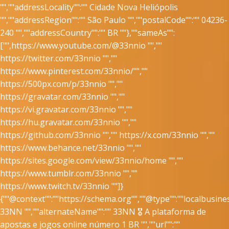
"",""addressLocality"":"" Cidade Nova Heliópolis
"",""addressRegion"":"" São Paulo "",""postalCode"":"" 04236-
240 "",""addressCountry"":"" BR ""},""sameAs"":
["",https://www.youtube.com/@33nnio "",""
https://twitter.com/33nnio "",""
https://www.pinterest.com/33nnio/"",""
https://500px.com/p/33nnio "",""
https://gravatar.com/33nnio "",""
https://vi.gravatar.com/33nnio "",""
https://hu.gravatar.com/33nnio "",""
https://github.com/33nnio "","" https://x.com/33nnio "",""
https://www.behance.net/33nnio "",""
https://sites.google.com/view/33nnio/home "",""
https://www.tumblr.com/33nnio "",""
https://www.twitch.tv/33nnio ""]}
{""@context"":""https://schema.org"",""@type"":""localbusines
33NN "",""alternateName"":"" 33NN 🎖️ A plataforma de
apostas e jogos online número 1 BR "",""url"":""