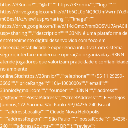
https://33nn.io/"",""@id"":"" https://33nn.io/"",""logo"":""
https://drive.google.com/file/d/1b6QL0oNQ9CUmVwrntYu
m0BesNAz/view?usp=sharing "",""image"":""
https://drive.google.com/file/d/14ciQmo7mmBQSVU7AnACi
usp=sharing "",""description"":"" 33NN é uma plataforma de
entretenimento digital desenvolvida com foco em
eficiência,estabilidade e experiência intuitiva.Com sistema
seguro,interface moderna e operação organizada,a 33NN
atende jogadores que valorizam praticidade e confiabilidade
no ambiente
online.Site:https://33nn.io/"",""telephone"":""+55 11 29259-
3666 "",""priceRange"":""10$-1000000$"",""email"":""
33nnio@gmail.com
"",""founder"":"" 33NN "",""address"":
{""@type"":""PostalAddress"",""streetAddress"":"" R.Festejos
Juninos,172-Sacoma,São Paulo-SP,04236-240,Brazil
"",""addressLocality"":"" Cidade Nova Heliópolis
"",""addressRegion"":"" São Paulo "",""postalCode"":"" 04236-
240 "",""addressCountry"":"" BR ""},""review"":