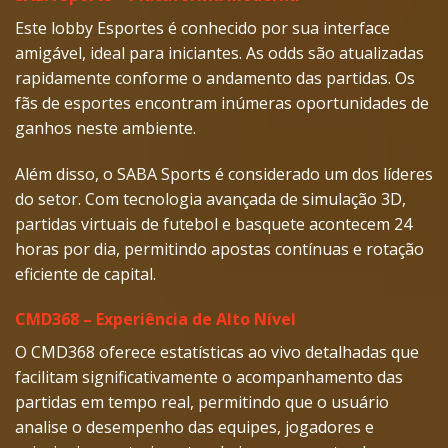
Este lobby Esportes é conhecido por sua interface
amigável, ideal para iniciantes. As odds são atualizadas
rapidamente conforme o andamento das partidas. Os
fãs de esportes encontram inúmeras oportunidades de
ganhos neste ambiente.
Além disso, o SABA Sports é considerado um dos líderes
do setor. Com tecnologia avançada de simulação 3D,
partidas virtuais de futebol e basquete acontecem 24
horas por dia, permitindo apostas contínuas e rotação
eficiente de capital.
CMD368 – Experiência de Alto Nível
O CMD368 oferece estatísticas ao vivo detalhadas que
facilitam significativamente o acompanhamento das
partidas em tempo real, permitindo que o usuário
analise o desempenho das equipes, jogadores e