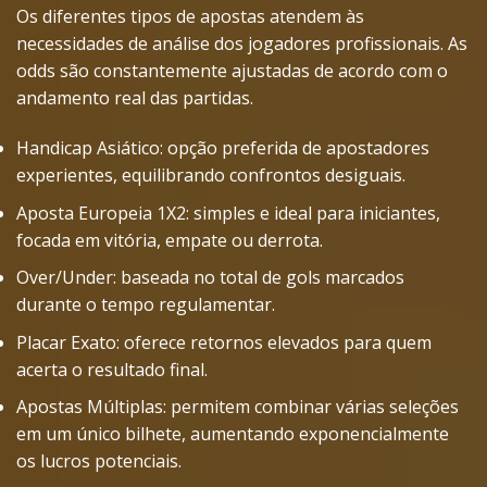
Os diferentes tipos de apostas atendem às
necessidades de análise dos jogadores profissionais. As
odds são constantemente ajustadas de acordo com o
andamento real das partidas.
Handicap Asiático: opção preferida de apostadores
experientes, equilibrando confrontos desiguais.
Aposta Europeia 1X2: simples e ideal para iniciantes,
focada em vitória, empate ou derrota.
Over/Under: baseada no total de gols marcados
durante o tempo regulamentar.
Placar Exato: oferece retornos elevados para quem
acerta o resultado final.
Apostas Múltiplas: permitem combinar várias seleções
em um único bilhete, aumentando exponencialmente
os lucros potenciais.