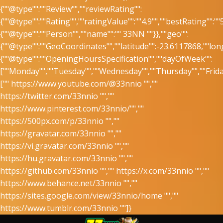
{""@type"":""Review"",""reviewRating"":
{""@type"":""Rating"",""ratingValue"":""4.9"",""bestRating"":""5
{""@type"":""Person"",""name"":"" 33NN ""}},""geo"":
{""@type"":""GeoCoordinates"",""latitude"":-23.6117868,""lo
{""@type"":""OpeningHoursSpecification"",""dayOfWeek"":
[""Monday"",""Tuesday"",""Wednesday"",""Thursday"",""Friday"
["" https://www.youtube.com/@33nnio "",""
https://twitter.com/33nnio "",""
https://www.pinterest.com/33nnio/"",""
https://500px.com/p/33nnio "",""
https://gravatar.com/33nnio "",""
https://vi.gravatar.com/33nnio "",""
https://hu.gravatar.com/33nnio "",""
https://github.com/33nnio "","" https://x.com/33nnio "",""
https://www.behance.net/33nnio "",""
https://sites.google.com/view/33nnio/home "",""
https://www.tumblr.com/33nnio ""]}
Skip
to