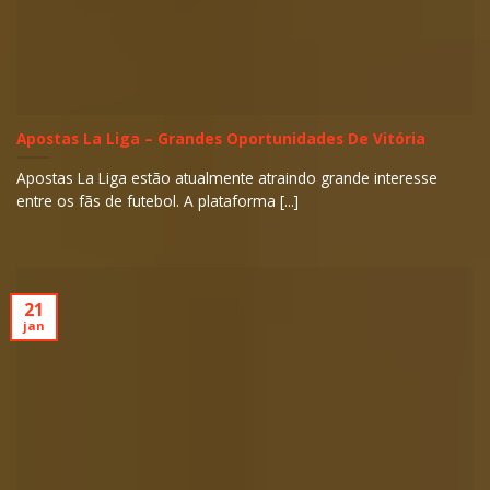
Apostas La Liga – Grandes Oportunidades De Vitória
Apostas La Liga estão atualmente atraindo grande interesse
entre os fãs de futebol. A plataforma [...]
21
jan