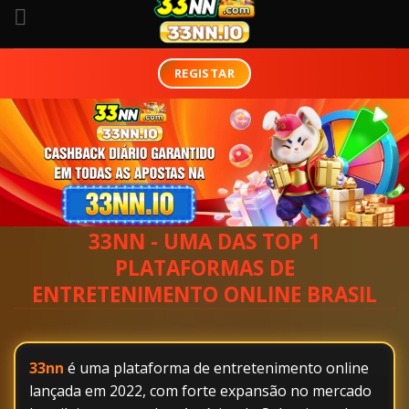
content
REGISTAR
33NN - UMA DAS TOP 1
PLATAFORMAS DE
ENTRETENIMENTO ONLINE BRASIL
33nn
é uma plataforma de entretenimento online
lançada em 2022, com forte expansão no mercado