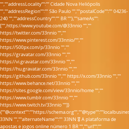
"",""addressLocality"":"" Cidade Nova Heliópolis
"",""addressRegion"":"" São Paulo "",""postalCode"":"" 04236-
240 "",""addressCountry"":"" BR ""},""sameAs"":
["",https://www.youtube.com/@33nnio "",""
https://twitter.com/33nnio "",""
https://www.pinterest.com/33nnio/"",""
https://500px.com/p/33nnio "",""
https://gravatar.com/33nnio "",""
https://vi.gravatar.com/33nnio "",""
https://hu.gravatar.com/33nnio "",""
https://github.com/33nnio "","" https://x.com/33nnio "",""
https://www.behance.net/33nnio "",""
https://sites.google.com/view/33nnio/home "",""
https://www.tumblr.com/33nnio "",""
https://www.twitch.tv/33nnio ""]}
{""@context"":""https://schema.org"",""@type"":""localbusines
33NN "",""alternateName"":"" 33NN 🎖️ A plataforma de
apostas e jogos online número 1 BR "",""url"":""