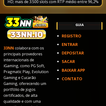
HD; mais de 3.500 slots com RTP médio entre 96,2%
e 98,4%; jogos de pesca com jackpots que podem
alcançar multiplicadores de até x4.800; além de
modalidades lotéricas como Mega Sena, Keno e
GUIA
Bingo operadas com sistema RNG independente.
O processo de participação é simples e otimizado:
REGISTRO
cadastro por número de telefone, verificação via
código OTP, depósitos instantâneos via PIX
ENTRAR
33NN
colabora com os
creditados entre 10 e 40 segundos e saques
DEPOSITAR
principais provedores
automáticos processados em média de 40
internacionais de
segundos a 4 minutos. O aplicativo móvel para
SACAR
iGaming, como PG Soft,
Android e iOS possui aproximadamente 28MB, com
BAIXAR APP
Pragmatic Play, Evolution
sincronização de dados entre dispositivos e tempo
Gaming e Cucarão
CONTATO
de resposta inferior a 1 segundo mesmo em
Gaming, oferecendo um
horários de pico.
portfólio de jogos
A política de segurança é estruturada com
certificados, de alta
criptografia SSL de 128 bits, firewall multicamadas
qualidade e com uma
e autenticação em dois fatores (2FA) para todas as